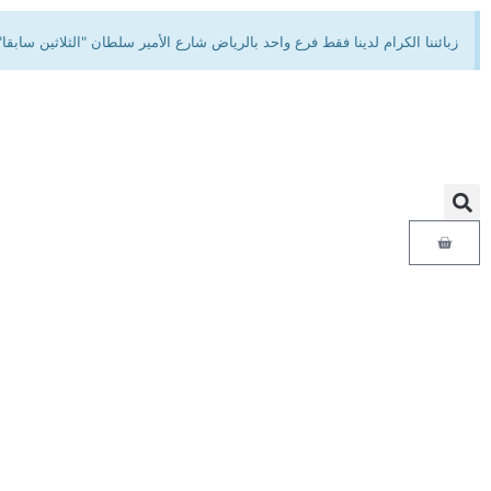
زبائننا الكرام لدينا فقط فرع واحد بالرياض شارع الأمير سلطان "الثلاثين 