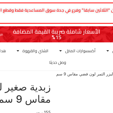
سلطان "الثلاثين سابقا" وفرع في جدة سوق المساعدية فقط وقطع
الأسعار شاملة ضريبة القيمة المضافة
من 
15%
أكسسوارات المنزل
الشاي والقهوة
هداي
وصل حديثا
بزر التمر لون فضي مقاس 9 سم
زبدية صغير ل
مقاس 9 سم
155
ر.س