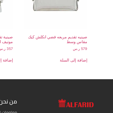
صينيه تقديم مربعه فضي انكلش كيك
صينية تق
مقاس وسط
موتيف 
579
ر.س
357
ر.س
إضافة إلى السلة
إضافة إل
من نحن
معلومات ا