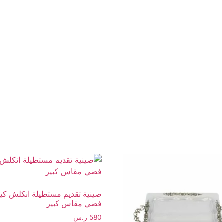
صينية تقديم مستطيلة انكلش كي
فضي مقاس كبير
580
ر.س