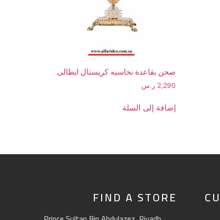
صحن بقاعدة نحاسيه كريستال ايطالى
2,290
ر.س
إضافة إلى السلة
FIND A STORE
CU
Prince Sultan Bin Abdulazez, Riyadh,