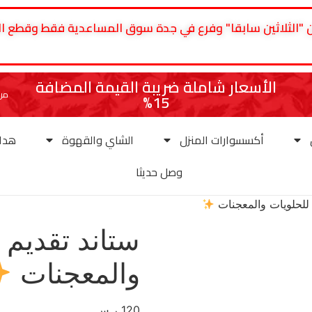
سلطان "الثلاثين سابقا" وفرع في جدة سوق المساعدية فقط وقطع
الأسعار شاملة ضريبة القيمة المضافة
من 
15%
أكسسوارات المنزل
الشاي والقهوة
هداي
وصل حديثا
والمعجنات
120
ر.س