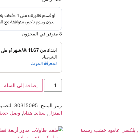
8 متوفر في المخزون
إضافة إلى السلة
رمز المنتج:
30315095
التصني
المنزل
,
ستاند
,
هدايا
,
وصل حديثا