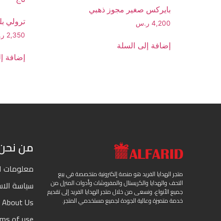
بايركس صغير مجوز ذهبي
ترولي ب
4,200
ر.س
2,350
ر
إضافة إلى السلة
إضافة إل
من نحن
معلومات ا
متجر الهدايا الفريد هو منصة إلكترونية متخصصة في بيع
التحف والهدايا والكريستال والمفروشات وأدوات المنزل من
سياسة الاست
جميع الأنواع، ونسعى من خلال متجر الهدايا الفريد إلى تقديم
About Us
خدمة متميزة وعالية الجودة لجميع مستخدمي المتجر.
rms of use