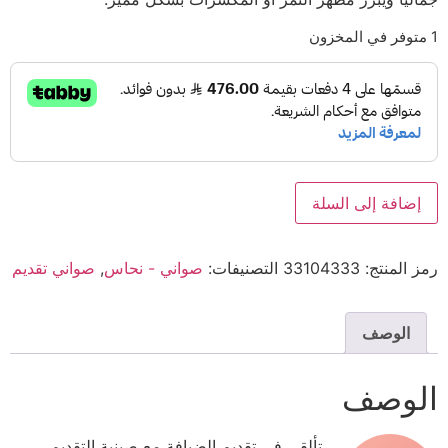
1 متوفر في المخزون
إضافة إلى السلة
رمز المنتج:
33104333
التصنيفات:
صواني - نحاس
,
صواني تقديم
الوصف
الوصف
تألقي في تقديم الضيافة مع صينية التقديم