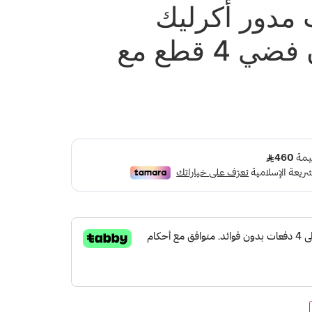
مدور أكرليك
فراشات لون فضي 4 قطع مع