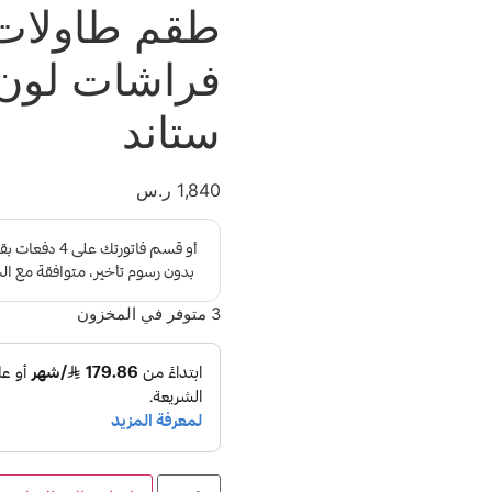
طقم طاولات 
ستاند
1,840
ر.س
3 متوفر في المخزون