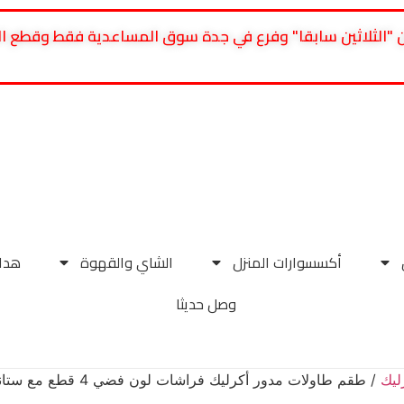
سلطان "الثلاثين سابقا" وفرع في جدة سوق المساعدية فقط وقطع
الأسعار شاملة ضريبة القيمة المضافة
15%
أكسسوارات المنزل
الشاي والقهوة
هداي
وصل حديثا
ليك
/ طقم طاولات مدور أكرليك فراشات لون فضي 4 قطع مع ستاند