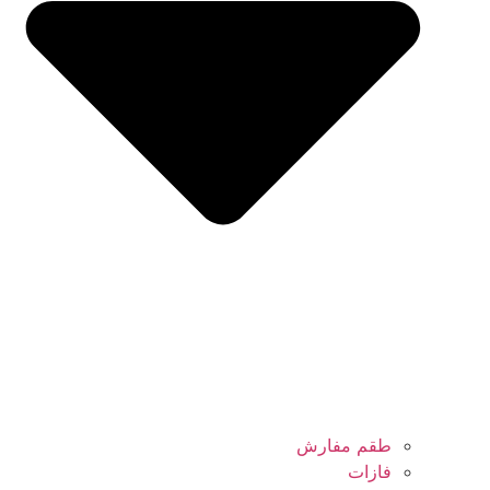
طقم مفارش
فازات