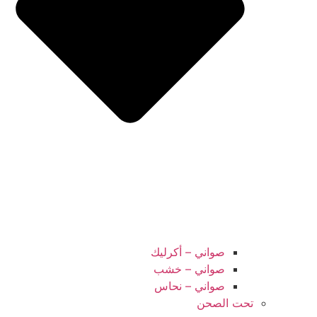
صواني – أكرليك
صواني – خشب
صواني – نحاس
تحت الصحن