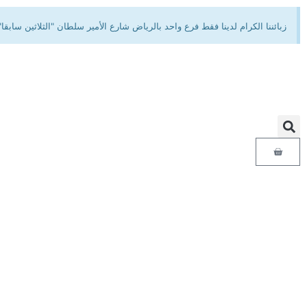
زبائننا الكرام لدينا فقط فرع واحد بالرياض شارع الأمير سلطان "الثلاثين 