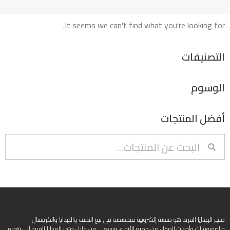
It seems we can't find what you're looking for.
التصنيفات
الوسوم
أفضل المنتجات
متجر الهدايا الفريد هو منصة إلكترونية متخصصة في بيع التحف والهدايا والكريستال
والمفروشات وأدوات المنزل من جميع الأنواع، ونسعى من خلال متجر الهدايا الفريد إلى تقديم