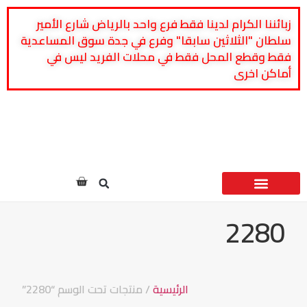
زبائننا الكرام لدينا فقط فرع واحد بالرياض شارع الأمير
سلطان "الثلاثين سابقا" وفرع في جدة سوق المساعدية
فقط وقطع المحل فقط في محلات الفريد ليس في
أماكن اخرى
من نحن
الدعم
الأسئلة الشائعة
اتصل بنا
الأسعار شاملة ضريبة القيمة المضافة 15%
ديكوارات المنزل
أكسسوارات المنزل
الشاي والقهوة
2280
الرئيسية
/ منتجات تحت الوسم “2280”